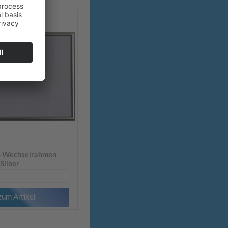
f-Wechselrahmen
Silber
zum Artikel