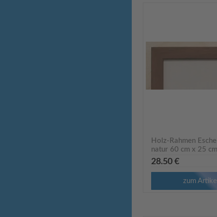
Holz-Rahmen Esche
natur 60 cm x 25 cm
R9624
28.50 €
zum Artike