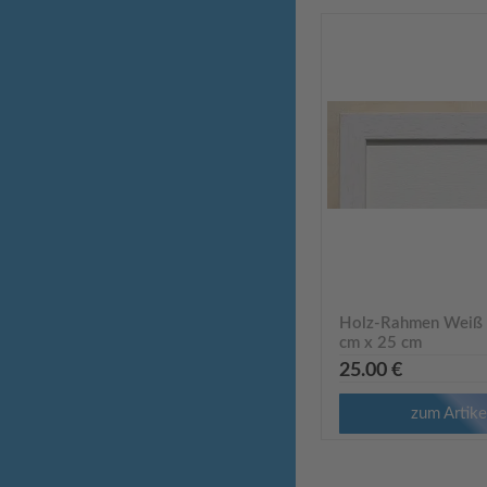
Holz-Rahmen Weiß l
cm x 25 cm
R9621
25.00 €
zum Artike