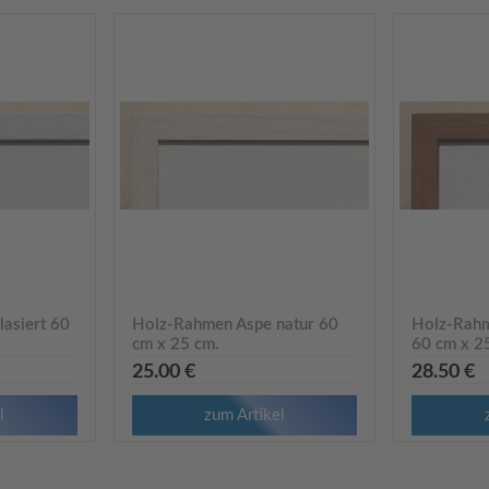
asiert 60
Holz-Rahmen Aspe natur 60
Holz-Rahm
cm x 25 cm.
60 cm x 2
R9622
R9623
25.00 €
28.50 €
l
zum Artikel