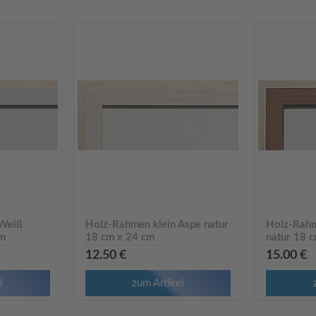
 Weiß
Holz-Rahmen klein Aspe natur
Holz-Rahm
cm
18 cm x 24 cm
natur 18 
9622Rkl
9623Rkl
12.50 €
15.00 €
l
zum Artikel