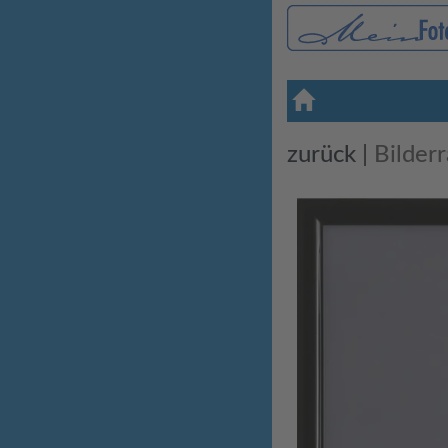
zurück
|
Bilder