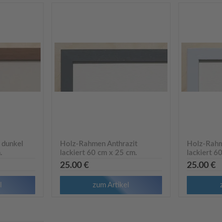
 dunkel
Holz-Rahmen Anthrazit
Holz-Rahm
.
lackiert 60 cm x 25 cm.
lackiert 6
R9625
R9626
25.00 €
25.00 €
l
zum Artikel