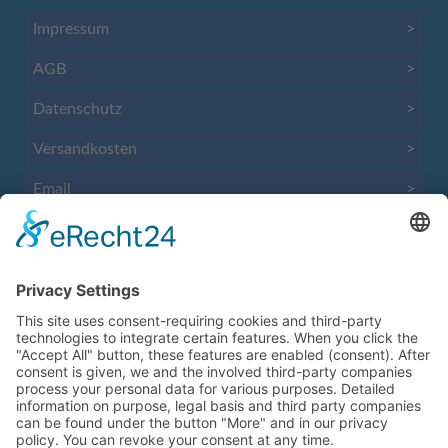
Impressum
>
AGB
>
Datenschutz
>
Versandkosten
>
Email
>
Vertrag widerrufen
>
KONTAKT
Anrufen
>
Nachricht
>