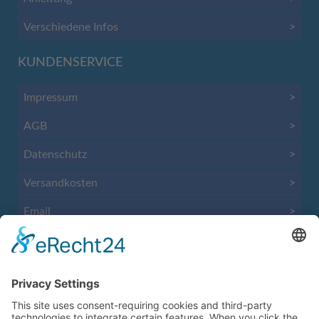
Verschiedene Infos
>
KUNDENSERVICE
Impressum
>
AGB
>
Datenschutz
>
Versandkosten
>
Email
>
Vertrag widerrufen
>
KONTAKT
Anrufen
>