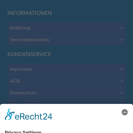
INFORMATIONEN
Anleitung
>
Verschiedene Infos
>
KUNDENSERVICE
Impressum
>
AGB
>
Datenschutz
>
Versandkosten
>
Email
>
Vertrag widerrufen
>