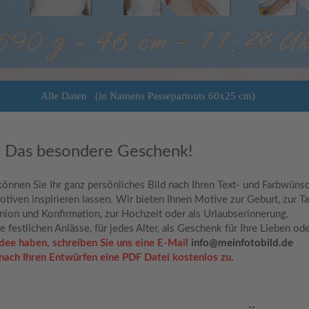
Alle Daten (in Namens Passepartouts 60x25 cm)
ndere Geschenk!
önnen Sie Ihr ganz persönliches Bild nach Ihren Text- und Farbwünsc
iven inspirieren lassen. Wir bieten Ihnen Motive zur Geburt, zur Ta
ion und Konfirmation, zur Hochzeit oder als Urlaubserinnerung.
 festlichen Anlässe, für jedes Alter, als Geschenk für Ihre Lieben ode
 Idee haben, schreiben Sie uns eine E-Mail
info@meinfotobild.de
nach Ihren Entwürfen eine PDF Datei kostenlos zu.