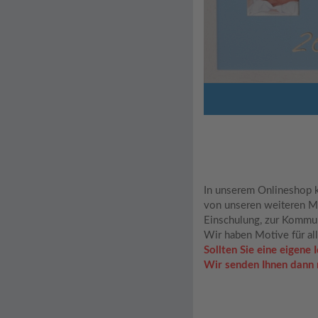
 Namens Passepartouts 60x25 cm)
s Passepartouts 60x25 cm)
be & Festtage 60x25 cm)
be & Festtage 60x25 cm)
& Festtage 60x25 cm)
esttage 60x25 cm)
n Bilderrahmen)
tage 60x25 cm)
ts 60x25 cm)
ge 60x25 cm)
ge 60x25 cm)
 60x25 cm)
 60x25 cm)
Das beso
In unserem Onlineshop k
von unseren weiteren Mot
Einschulung, zur Kommun
Wir haben Motive für alle
Sollten Sie eine eigene
Wir senden Ihnen dann 