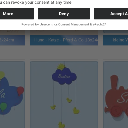
18x24cm
Hund - Katze - Pferd & Co 18x24cm
kleine 