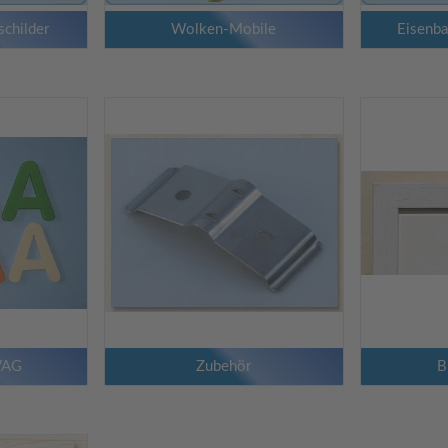
childer
Wolken-Mobile
Eisenba
VAG
Zubehör
B