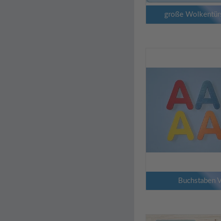
große Wolkentürs
Buchstaben 